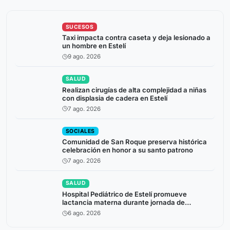
SUCESOS
Taxi impacta contra caseta y deja lesionado a
un hombre en Estelí
9 ago. 2026
SALUD
Realizan cirugías de alta complejidad a niñas
con displasia de cadera en Estelí
7 ago. 2026
SOCIALES
Comunidad de San Roque preserva histórica
celebración en honor a su santo patrono
7 ago. 2026
SALUD
Hospital Pediátrico de Estelí promueve
lactancia materna durante jornada de
atención a niños prematuros
6 ago. 2026