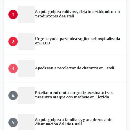
Sequía golpea cultivos y deja incertidumbre en
1
productores de Estelí
Urgen ayuda para nicaragüense hospitalizada
2
en EEUU
3
Apedrean a recolector de chatarra en Estelí
Esteliano enfrenta cargo de asesinato tras
4
presunto ataque con machete en Florida
Sequía golpea a familias y ganaderos ante
5
disminución del Río Estelí