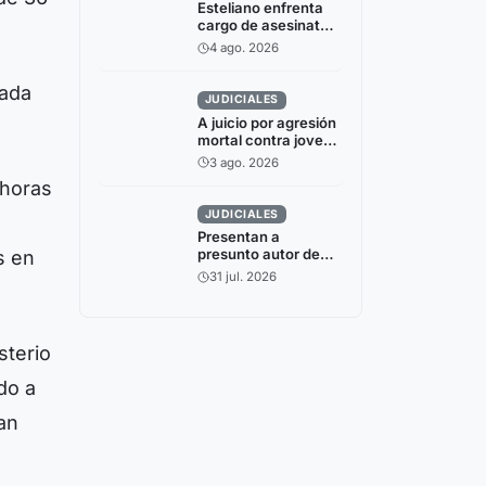
Esteliano enfrenta
cargo de asesinato
tras presunto
4 ago. 2026
ataque con
machete en Florida
cada
JUDICIALES
A juicio por agresión
mortal contra joven
en Ocotal
3 ago. 2026
 horas
JUDICIALES
Presentan a
presunto autor de
s en
golpiza mortal
31 jul. 2026
contra poblador de
San Lucas
sterio
do a
an