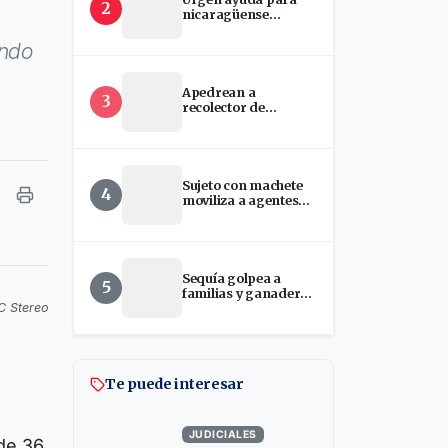
2
nicaragüense
hospitalizada en
EEUU
ando
Apedrean a
3
recolector de
chatarra en Estelí
Sujeto con machete
4
moviliza a agentes
policiales en
Palacagüina, Madriz
Sequía golpea a
5
familias y ganaderos
BC Stereo
ante disminución del
Río Estelí
Te puede interesar
JUDICIALES
 de 36