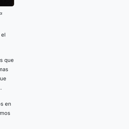
o:
 el
os que
emas
que
.
os en
nimos