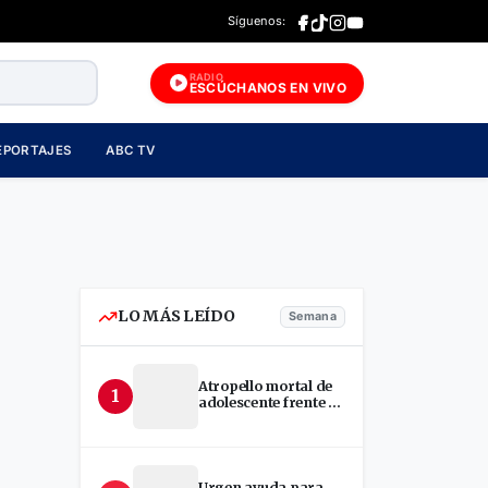
Síguenos:
RADIO
ESCÚCHANOS EN VIVO
EPORTAJES
ABC TV
LO MÁS LEÍDO
Semana
Atropello mortal de
s
1
adolescente frente a
terminal en Estelí
Urgen ayuda para