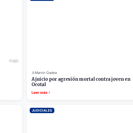
4 ago.
Marvin Gadea
A juicio por agresión mortal contra joven en
Ocotal
Leer más
JUDICIALES