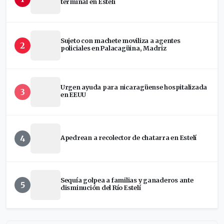
terminal en Estelí
Sujeto con machete moviliza a agentes
2
policiales en Palacagüina, Madriz
Urgen ayuda para nicaragüense hospitalizada
3
en EEUU
4
Apedrean a recolector de chatarra en Estelí
Sequía golpea a familias y ganaderos ante
5
disminución del Río Estelí