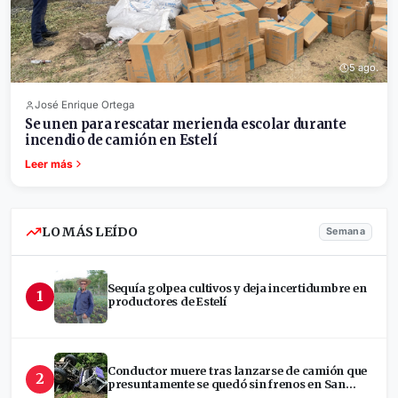
5 ago.
José Enrique Ortega
Se unen para rescatar merienda escolar durante
incendio de camión en Estelí
Leer más
LO MÁS LEÍDO
Semana
Sequía golpea cultivos y deja incertidumbre en
1
productores de Estelí
Conductor muere tras lanzarse de camión que
2
presuntamente se quedó sin frenos en San
Ramón