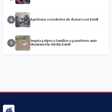
4
Apedrean a recolector de chatarra en Estelí
Sequía golpea a familias y ganaderos ante
5
disminución del Río Estelí