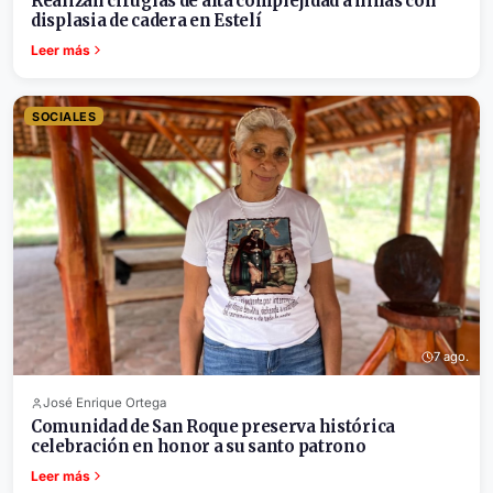
Realizan cirugías de alta complejidad a niñas con
displasia de cadera en Estelí
Leer más
SOCIALES
7 ago.
José Enrique Ortega
Comunidad de San Roque preserva histórica
celebración en honor a su santo patrono
Leer más