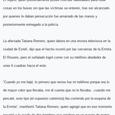
cosas en los buses sin que las víctimas se enteren, tras ser alcanzado
por quienes le daban persecución fue amarrado de las manos y
posteriormente entregado a la policía.
La afectada Tatiana Romero, quien labora en una revista televisiva en la
ciudad de Estelí, dijo que el hecho ocurrió por las cercanías de la Ermita
El Rosario, pero el señalado logró correr con su teléfono alrededor de
unas 6 cuadras hacia el este.
“Cuando yo me bajé, lo primero que revise fue mi teléfono porque era lo
de mayor valor que llevaba, me di cuenta que no lo llevaba…cuando me
percaté, este tipo (el supuesto carterista) iba corriendo por la esquina de
la Ermita”, manifestó Tatiana Romero, quien agregó que en ese momento
recurrió a la ayuda de dos hombres que estaban en un puesto de motos,