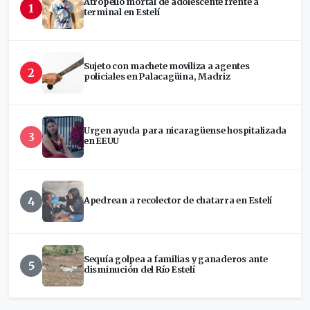
Atropello mortal de adolescente frente a
1
terminal en Estelí
Sujeto con machete moviliza a agentes
2
policiales en Palacagüina, Madriz
Urgen ayuda para nicaragüense hospitalizada
3
en EEUU
4
Apedrean a recolector de chatarra en Estelí
Sequía golpea a familias y ganaderos ante
5
disminución del Río Estelí