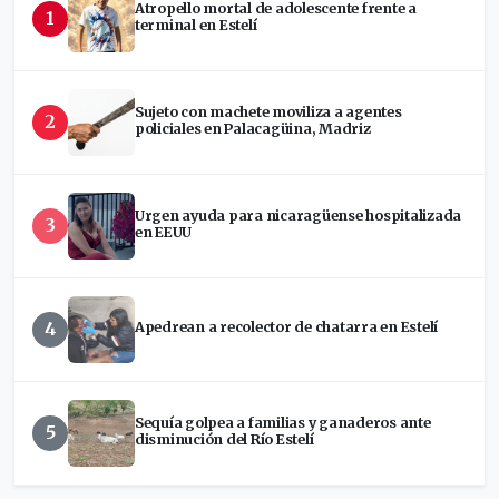
Atropello mortal de adolescente frente a
1
terminal en Estelí
Sujeto con machete moviliza a agentes
2
policiales en Palacagüina, Madriz
Urgen ayuda para nicaragüense hospitalizada
3
en EEUU
4
Apedrean a recolector de chatarra en Estelí
Sequía golpea a familias y ganaderos ante
5
disminución del Río Estelí