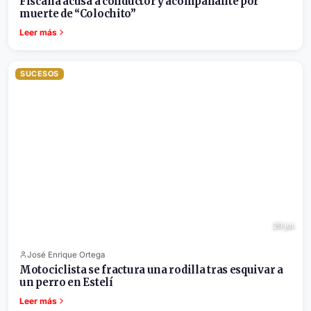
Fiscalía acusa a conductor y acompañante por
muerte de “Colochito”
Leer más
SUCESOS
29 jul.
José Enrique Ortega
Motociclista se fractura una rodilla tras esquivar a
un perro en Estelí
Leer más