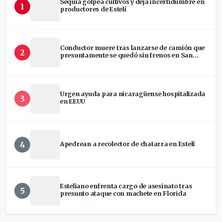
Sequía golpea cultivos y deja incertidumbre en
1
productores de Estelí
Conductor muere tras lanzarse de camión que
2
presuntamente se quedó sin frenos en San
Ramón
Urgen ayuda para nicaragüense hospitalizada
3
en EEUU
4
Apedrean a recolector de chatarra en Estelí
Esteliano enfrenta cargo de asesinato tras
5
presunto ataque con machete en Florida