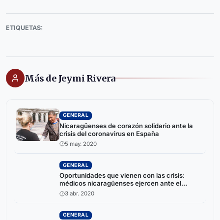
ETIQUETAS:
Más de Jeymi Rivera
GENERAL
Nicaragüenses de corazón solidario ante la
crisis del coronavirus en España
5 may. 2020
GENERAL
Oportunidades que vienen con las crisis:
médicos nicaragüenses ejercen ante el
coronavirus en España
3 abr. 2020
GENERAL