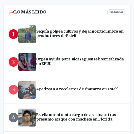
LO MÁS LEÍDO
Semana
Sequía golpea cultivos y deja incertidumbre en
1
productores de Estelí
Urgen ayuda para nicaragüense hospitalizada
2
en EEUU
3
Apedrean a recolector de chatarra en Estelí
Esteliano enfrenta cargo de asesinato tras
4
presunto ataque con machete en Florida