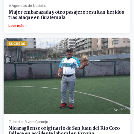
Agencias de Noticias
Mujer embarazada y otro pasajero resultan heridos
tras ataque en Guatemala
Leer más
SUCESOS
6 ago.
Jacdiel Rivera Cornejo
Nicaragüense originario de San Juan del Río Coco
fallece en accidente laboral en España