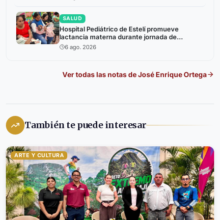
SALUD
Hospital Pediátrico de Estelí promueve
lactancia materna durante jornada de
atención a niños prematuros
6 ago. 2026
Ver todas las notas de
José Enrique Ortega
También te puede interesar
ARTE Y CULTURA