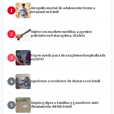
Atropello mortal de adolescente frente a
1
terminal en Estelí
Sujeto con machete moviliza a agentes
2
policiales en Palacagüina, Madriz
Urgen ayuda para nicaragüense hospitalizada
3
en EEUU
4
Apedrean a recolector de chatarra en Estelí
Sequía golpea a familias y ganaderos ante
5
disminución del Río Estelí